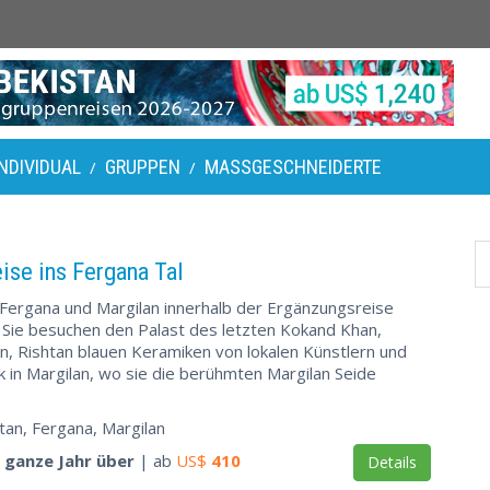
INDIVIDUAL
GRUPPEN
MASSGESCHNEIDERTE
/
/
eise ins Fergana Tal
Fergana und Margilan innerhalb der Ergänzungsreise
 Sie besuchen den Palast des letzten Kokand Khan,
, Rishtan blauen Keramiken von lokalen Künstlern und
ik in Margilan, wo sie die berühmten Margilan Seide
tan, Fergana, Margilan
 ganze Jahr über
| ab
US$
410
Details