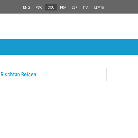
ENG
РУС
DEU
FRA
ESP
ITA
日本語
Rischtan Reisen