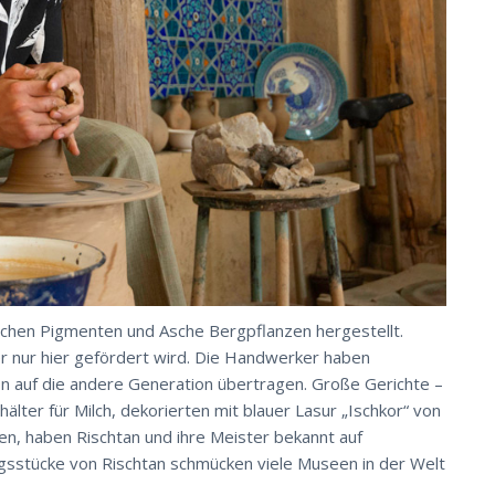
rlichen Pigmenten und Asche Bergpflanzen hergestellt.
 nur hier gefördert wird. Die Handwerker haben
n auf die andere Generation übertragen. Große Gerichte –
älter für Milch, dekorierten mit blauer Lasur „Ischkor“ von
en, haben Rischtan und ihre Meister bekannt auf
ngsstücke von Rischtan schmücken viele Museen in der Welt