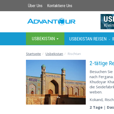
Über Uns
Kontaktiere Uns
USBEKISTAN
USBEKISTAN REISEN
-
Startseite
Usbekistan
Rischtan
2-tätige R
Besuchen Sie 
nach Fergana.
Khudoyar Khan
die Seidefabr
weben.
Kokand, Risch
2 Tage
|
Das