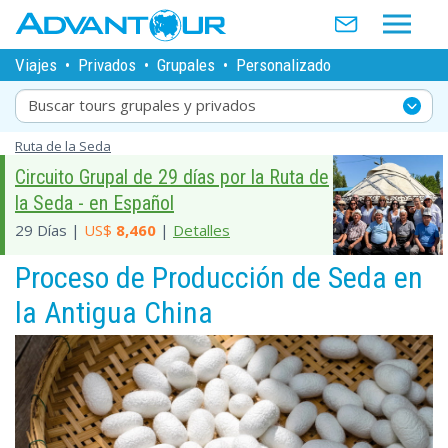
Viajes
•
Privados
•
Grupales
•
Personalizado
Buscar tours grupales y privados
Ruta de la Seda
Circuito Grupal de 29 días por la Ruta de
la Seda - en Español
29 Días |
US$
8,460
|
Detalles
Proceso de Producción de Seda en
la Antigua China