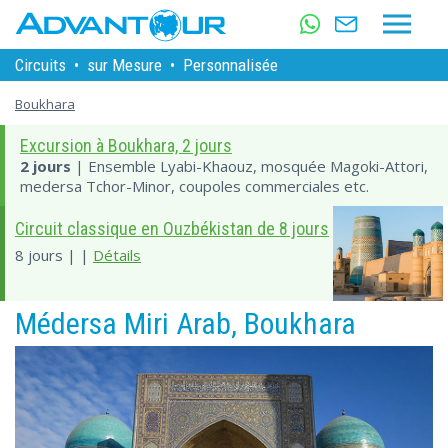
Circuits
•
sur Mesure
•
Personnalisée
Boukhara
Excursion à Boukhara, 2 jours
2 jours
| Ensemble Lyabi-Khaouz, mosquée Magoki-Attori,
medersa Tchor-Minor, coupoles commerciales etc.
Circuit classique en Ouzbékistan de 8 jours
8 jours | |
Détails
Médersa Miri Arab, Boukhara