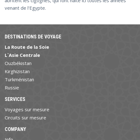
abritent les cigognes, qui font halte ici toutes les années
venant de l'Egypte.
DESTINATIONS DE VOYAGE
La Route de la Soie
L`Asie Centrale
Ouzbékistan
Kirghizistan
Turkménistan
Russie
SERVICES
Voyages sur mesure
Circuits sur mesure
COMPANY
Info