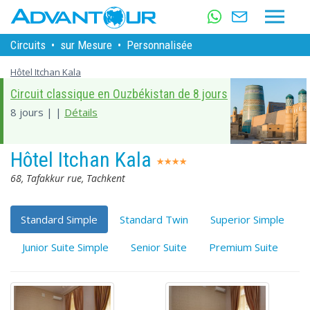
Circuits
•
sur Mesure
•
Personnalisée
Hôtel Itchan Kala
Circuit classique en Ouzbékistan de 8 jours
8 jours | |
Détails
Hôtel Itchan Kala
68, Tafakkur rue, Tachkent
Standard Simple
Standard Twin
Superior Simple
Junior Suite Simple
Senior Suite
Premium Suite