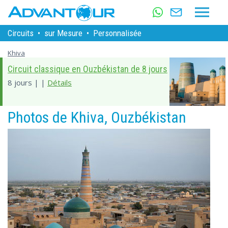
Circuits
•
sur Mesure
•
Personnalisée
Khiva
Circuit classique en Ouzbékistan de 8 jours
8 jours | |
Détails
Photos de Khiva, Ouzbékistan