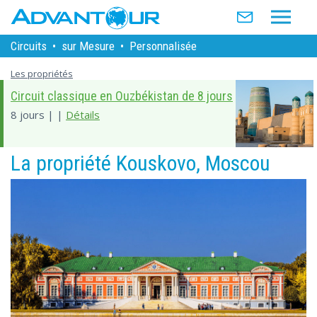
Circuits
•
sur Mesure
•
Personnalisée
Les propriétés
Circuit classique en Ouzbékistan de 8 jours
8 jours | |
Détails
La propriété Kouskovo, Moscou