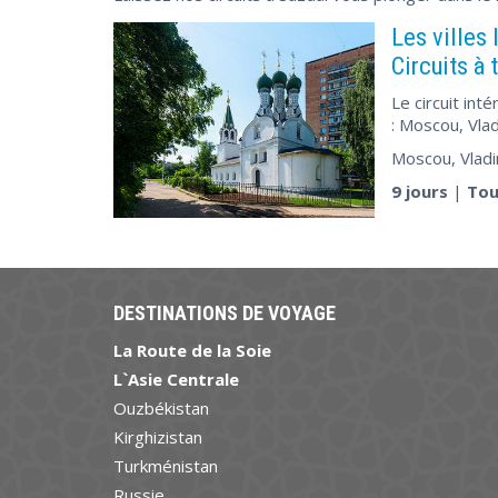
Les villes 
Circuits à 
Le circuit int
: Moscou, Vla
Moscou, Vladi
9 jours
|
Tou
DESTINATIONS DE VOYAGE
La Route de la Soie
L`Asie Centrale
Ouzbékistan
Kirghizistan
Turkménistan
Russie