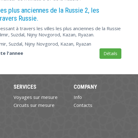
les plus anciennes de la Russie 2, les
travers Russie.
éressant à travers les villes les plus anciennes de la Russie
dimir, Suzdal, Nijny Novgorod, Kazan, Ryazan.
mir, Suzdal, Nijny Novgorod, Kazan, Ryazan
te l'annee
Détails
SERVICES
COMPANY
Voyages sur mesure
Info
Circuits sur mesure
Contacts