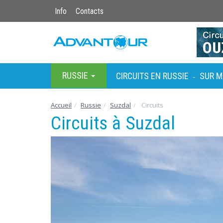
Info
Contacts
RUSSIE
CIRCUITS EN RUSSIE
SUR M
-
Accueil
Russie
Suzdal
Circuits
Circuits à Suzdal