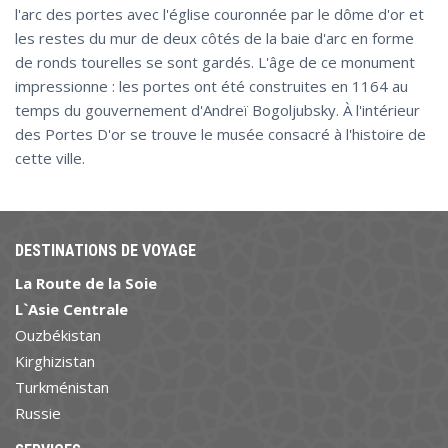
l'arc des portes avec l'église couronnée par le dôme d'or et
les restes du mur de deux côtés de la baie d'arc en forme
de ronds tourelles se sont gardés. L'âge de ce monument
impressionne : les portes ont été construites en 1164 au
temps du gouvernement d'Andreï Bogoljubsky. À l'intérieur
des Portes D'or se trouve le musée consacré à l'histoire de
cette ville.
DESTINATIONS DE VOYAGE
La Route de la Soie
L`Asie Centrale
Ouzbékistan
Kirghizistan
Turkménistan
Russie