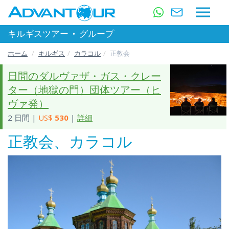
キルギスツアー
•
グループ
ホーム
キルギス
カラコル
正教会
日間のダルヴァザ・ガス・クレー
ター（地獄の門）団体ツアー（ヒ
ヴァ発）
2 日間 |
US$
530
|
詳細
正教会、カラコル