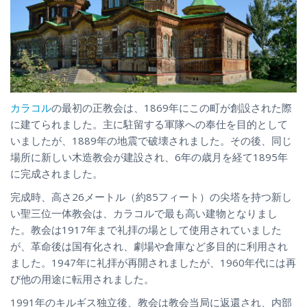
カラコル
の最初の正教会は、1869年にこの町が創設された際
に建てられました。主に駐留する軍隊への奉仕を目的として
いましたが、1889年の地震で破壊されました。その後、同じ
場所に新しい木造教会が建設され、6年の歳月を経て1895年
に完成されました。
完成時、高さ26メートル（約85フィート）の尖塔を持つ新し
い聖三位一体教会は、カラコルで最も高い建物となりまし
た。教会は1917年まで礼拝の場として使用されていました
が、革命後は国有化され、劇場や倉庫など多目的に利用され
ました。1947年に礼拝が再開されましたが、1960年代には再
び他の用途に転用されました。
1991年のキルギス独立後、教会は教会当局に返還され、内部