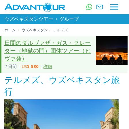
ウズベキスタンツアー
•
グループ
ホーム
ウズベキスタン
テルメズ
日間のダルヴァザ・ガス・クレー
ター（地獄の門）団体ツアー（ヒ
ヴァ発）
2 日間 |
US$
530
|
詳細
テルメズ、ウズベキスタン旅
行