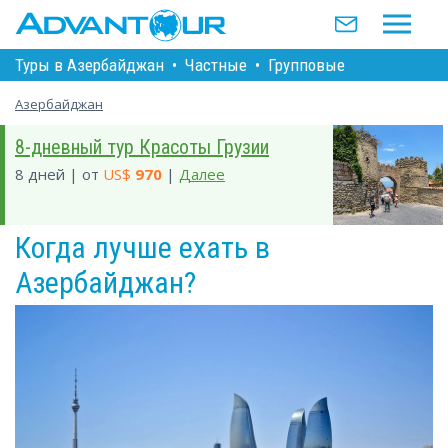
Туры в Азербайджан
•
Частные
•
Групповые
Азербайджан
8-дневный тур Красоты Грузии
8 дней | от
US$
970
|
Далее
Когда лучше ехать в
Азербайджан?