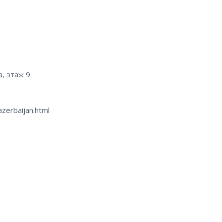
a, этаж 9
zerbaijan.html