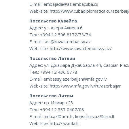
E-mail: embajada@az.embacuba.cu
Web-site: http://www.cubadiplomatica.cu/azerbaij
Посольство Кувейта
Адрес: ул. Азера Алиева 6
Тел.: +994 12 596 8172/73/74
E-mail: sec@kuwaitembassy.az
Web-site: http://www.kuwaitembassy.az/
Посольство Латвии
Адрес: ул. Джафара Джаббарла 44, Caspian Plaz
Тел.: +994 12 436 6778
E-mail: embassy.azerbaijan@mfa.gov.lv
Web-site: http://www.mfa.gov.lv/ru/azerbaijan
Посольство Литвы
Адрес: пр. Измира 23
Тел.: +994 12 537 0407/08
E-mail: amb.az@urm.lt, konsulinis.az@urm.lt
Web-site: http://az.mfa.lt