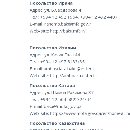
Посольство Ирана
Адрес: ул. Б.Сардарова 4
Тел.: +994 12 492 1964, +994 12 492 4407
E-mail: iranemb.bak@mfa.gov.ir
Web-site: http://baku.mfa.ir/
Посольство Италии
Адрес: ул. Кичик Гала 44
Тел.: +994 12 497 5133/35
E-mail: ambasciata.baku@esteri.it
Web-site: http://ambbaku.esteri.it
Посольство Катара
Адрес: ул. Шамси Рахимова 37
Тел.: +994 12 564 5822/24/44
E-mail: baku@mofa.gov.qa
Web-site: https://www.mofa.gov.qa/en/home#Th
Посольство Казахстана
Адрес: ул. Наджафгулу Рафиева 14