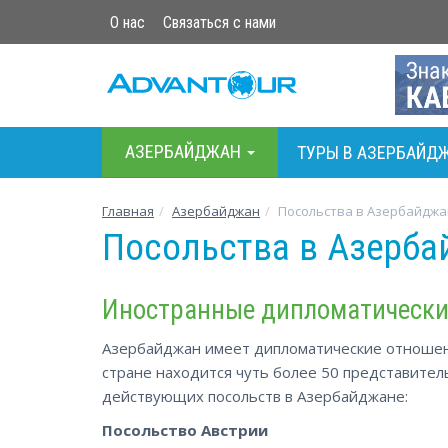
О нас
Связаться с нами
АЗЕРБАЙДЖАН
ТУРЫ В АЗЕРБАЙД
Главная
Азербайджан
Посольства в Азербайдж
Посольства в Азерб
Иностранные дипломатически
Азербайджан имеет дипломатические отношени
стране находится чуть более 50 представител
действующих посольств в Азербайджане:
Посольство Австрии