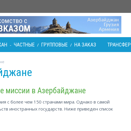
ЖАН
ЧАСТНЫЕ
ГРУППОВЫЕ
НА ЗАКАЗ
ТРАНСФЕ
-
/
/
ане
айджане
е миссии в Азербайджане
я с более чем 150 странами мира. Однако в самой
ьств иностранных государств. Ниже приведен список