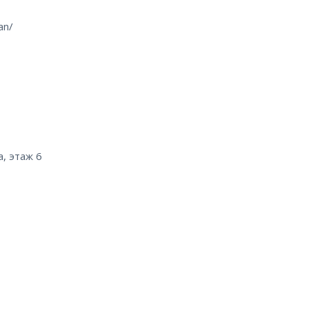
an/
a, этаж 6