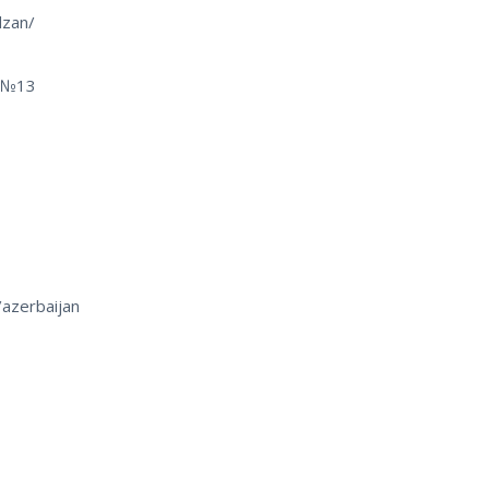
dzan/
с №13
azerbaijan