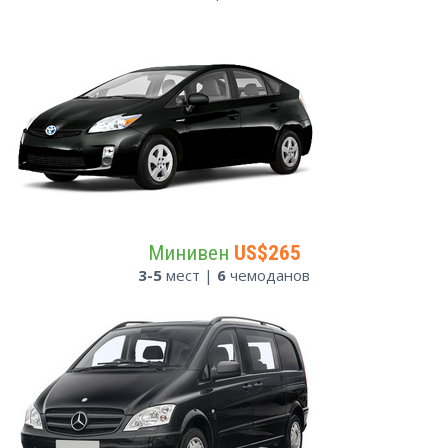
Минивен
US$265
3-5
мест |
6
чемоданов