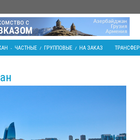
ЖАН
ЧАСТНЫЕ
ГРУППОВЫЕ
НА ЗАКАЗ
ТРАНСФЕ
-
/
/
жан