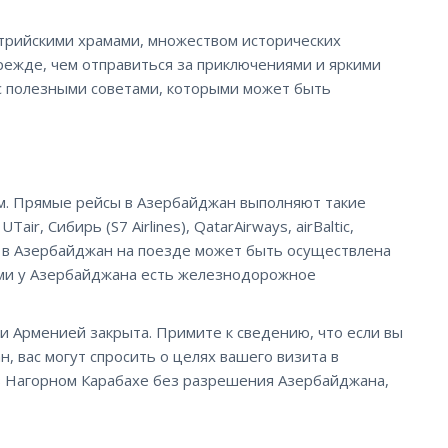
трийскими храмами, множеством исторических
режде, чем отправиться за приключениями и яркими
 с полезными советами, которыми может быть
м. Прямые рейсы в Азербайджан выполняют такие
Tair, Сибирь (S7 Airlines), QatarAirways, airBaltic,
здка в Азербайджан на поезде может быть осуществлена
рыми у Азербайджана есть железнодорожное
 Арменией закрыта. Примите к сведению, что если вы
 вас могут спросить о целях вашего визита в
в Нагорном Карабахе без разрешения Азербайджана,