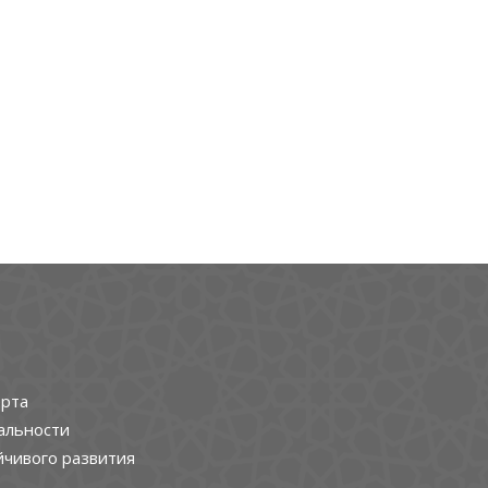
рта
альности
йчивого развития