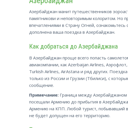
Азербайджан
Азербайджан манит путешественников зороас
памятникови и неповторимым колоритом. Но п
впечатлениями в Страну Огней, ознакомьтесь
дополнена ваша поездка в Азербайджан.
Как добраться до Азербайджана
В Азербайджан проще всего попасть самолето
авиакомпании, как Azerbaijan Airlines, Аэрофлот, U
Turkish Airlines, AirAstana и ряд других. Пое
только из России и Грузии (Тбилиси), с кото
сообщение.
Примечание:
Граница между Азербайджаном и
посещали Армению до прибытия в Азербайджан,
Армению на КПП. Любой турист, побывавший 
не будет допущен на его территорию.