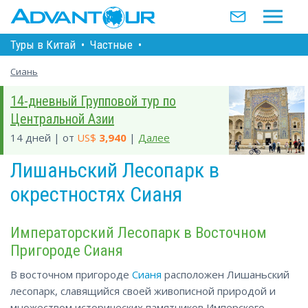
Туры в Китай
•
Частные
•
Сиань
14-дневный Групповой тур по
Центральной Азии
14 дней | от
US$
3,940
|
Далее
Лишаньский Лесопарк в
окрестностях Сианя
Императорский Лесопарк в Восточном
Пригороде Сианя
В восточном пригороде
Сианя
расположен Лишаньский
лесопарк, славящийся своей живописной природой и
множеством исторических памятников Имперского