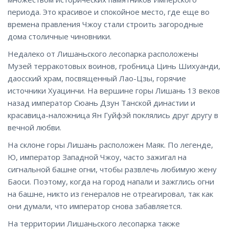
периода. Это красивое и спокойное место, где еще во
времена правления Чжоу стали строить загородные
дома столичные чиновники.
Недалеко от Лишаньского лесопарка расположены
Музей терракотовых воинов, гробница Цинь Шихуанди,
даосский храм, посвященный Лао-Цзы, горячие
источники Хуацинчи. На вершине горы Лишань 13 веков
назад император Сюань Дзун Танской династии и
красавица-наложница Ян Гуйфэй поклялись друг другу в
вечной любви.
На склоне горы Лишань расположен Маяк. По легенде,
Ю, император Западной Чжоу, часто зажигал на
сигнальной башне огни, чтобы развлечь любимую жену
Баоси. Поэтому, когда на город напали и зажглись огни
на башне, никто из генералов не отреагировал, так как
они думали, что император снова забавляется.
На территории Лишаньского лесопарка также