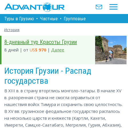
Туры в Грузию
•
Частные
•
Групповые
История
8-дневный тур Красоты Грузии
8 дней | от
US$
970
|
Далее
История Грузии - Распад
государства
В XIII в. в страну вторглись монголо-татары. В начале XV
в. разоренная страна не смогла оправиться от
нашествия войск Тимура и сохранить свою целостность.
В XV вв. грузинское феодальное государство распалось
на несколько царств и княжеств (Картли, Кахети,
Имерети, Самцхе-Саатабаго, Мегрелия, Гурия, Абхазия),