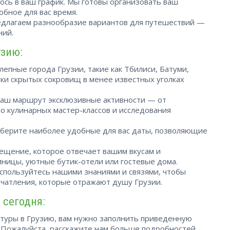
ось в ваш график. Мы готовы организовать ваш
обное для вас время.
едлагаем разнообразие вариантов для путешествий —
ний.
узию:
лепные города Грузии, такие как Тбилиси, Батуми,
ски скрытых сокровищ в менее известных уголках
 ваш маршрут эксклюзивные активности — от
 кулинарных мастер-классов и исследования
ыберите наиболее удобные для вас даты, позволяющие
ещение, которое отвечает вашим вкусам и
ницы, уютные бутик-отели или гостевые дома.
оспользуйтесь нашими знаниями и связями, чтобы
ечатления, которые отражают душу Грузии.
 сегодня:
туры в Грузию, вам нужно заполнить приведенную
 Пожалуйста, расскажите нам больше подробностей,