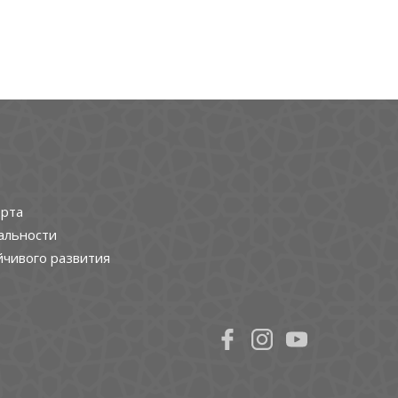
рта
альности
йчивого развития