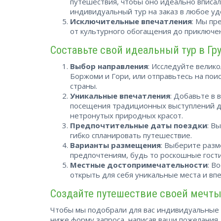
путешествия, чтобы оно идеально вписал
индивидуальный тур на заказ в любое уд
Исключительные впечатления
: Мы пр
от культурного обогащения до приключе
Составьте свой идеальный тур в Гр
Выбор направления
: Исследуйте велико
Боржоми и Гори, или отправьтесь на пои
страны.
Уникальные впечатления
: Добавьте в
посещения традиционных выступлений до
нетронутых природных красот.
Предпочтительные даты поездки
: В
гибко спланировать путешествие.
Варианты размещения
: Выберите разм
предпочтениям, будь то роскошные гости
Местные достопримечательности
: В
открыть для себя уникальные места и вп
Создайте путешествие своей мечты
Чтобы мы подобрали для вас индивидуальные 
ниже форму запроса, написав ваши пожелания.