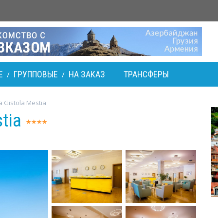
Е
ГРУППОВЫЕ
НА ЗАКАЗ
ТРАНСФЕРЫ
/
/
 Gistola Mestia
stia