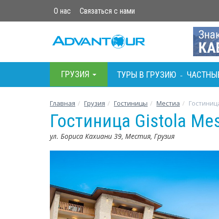
О нас
Связаться с нами
ГРУЗИЯ
ТУРЫ В ГРУЗИЮ
ЧАСТНЫ
-
Главная
Грузия
Гостиницы
Местиа
Гостиница
Гостиница Gistola Me
ул. Бориса Кахиани 39, Местия, Грузия