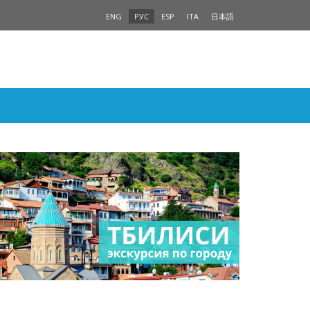
ENG
РУС
ESP
ITA
日本語