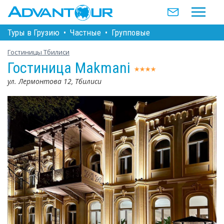
Туры в Грузию
•
Частные
•
Групповые
Гостиницы Тбилиси
Гостиница Makmani
ул. Лермонтова 12, Тбилиси