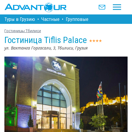
Туры в Грузию
•
Частные
•
Групповые
Гостиницы Тбилиси
Гостиница Tiflis Palace
ул. Вахтанга Горгасали, 3, Тбилиси, Грузия