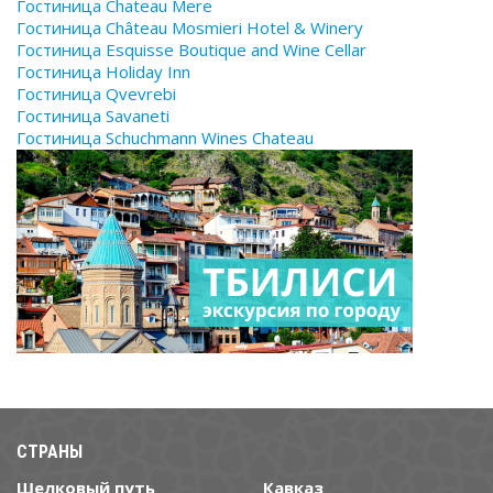
Гостиница Chateau Mere
Гостиница Château Mosmieri Hotel & Winery
Гостиница Esquisse Boutique and Wine Cellar
Гостиница Holiday Inn
Гостиница Qvevrebi
Гостиница Savaneti
Гостиница Schuchmann Wines Chateau
СТРАНЫ
Шелковый путь
Кавказ