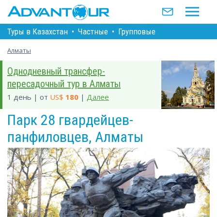
Туры в Казахстан
•
Частные
•
Групповые
Алматы
Однодневный трансфер-
пересадочный тур в Алматы
1 день | от
US$
180
|
Далее
Парк 28 гвардейцев-
панфиловцев, Алматы