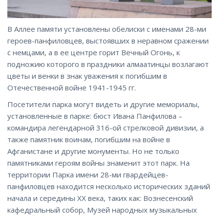
В Аллее памяти установлены обелиски с именами 28-ми
героев-панфиловцев, выстоявших в неравном сражении
с немцами, а в ее центре горит Вечный Огонь, к
подножию которого в праздники алмаатинцы возлагают
цветы и венки в знак уважения к погибшим в
Отечественной войне 1941-1945 гг.
Посетители парка могут видеть и другие мемориалы,
установленные в парке: бюст Ивана Панфилова –
командира легендарной 316-ой стрелковой дивизии, а
также памятник воинам, погибшим на войне в
Афганистане и другие монументы. Но не только
памятниками героям войны знаменит этот парк. На
территории Парка имени 28-ми гвардейцев-
панфиловцев находится несколько исторических зданий
начала и середины XX века, таких как: Вознесенский
кафедральный собор, Музей народных музыкальных