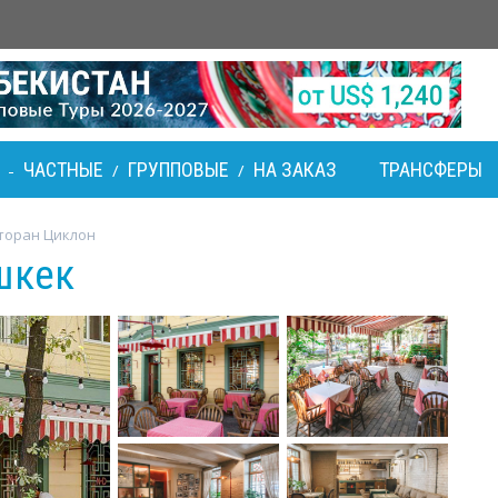
ЧАСТНЫЕ
ГРУППОВЫЕ
НА ЗАКАЗ
ТРАНСФЕРЫ
-
/
/
торан Циклон
шкек