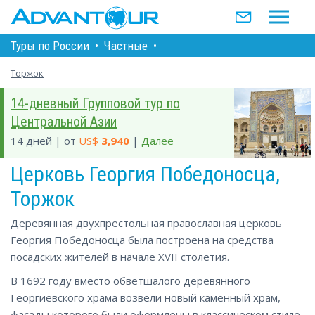
Туры по Росcии
•
Частные
•
Торжок
14-дневный Групповой тур по
Центральной Азии
14 дней | от
US$
3,940
|
Далее
Церковь Георгия Победоносца,
Торжок
Деревянная двухпрестольная православная церковь
Георгия Победоносца была построена на средства
посадских жителей в начале XVII столетия.
В 1692 году вместо обветшалого деревянного
Георгиевского храма возвели новый каменный храм,
фасады которого были оформлены в классическом стиле,