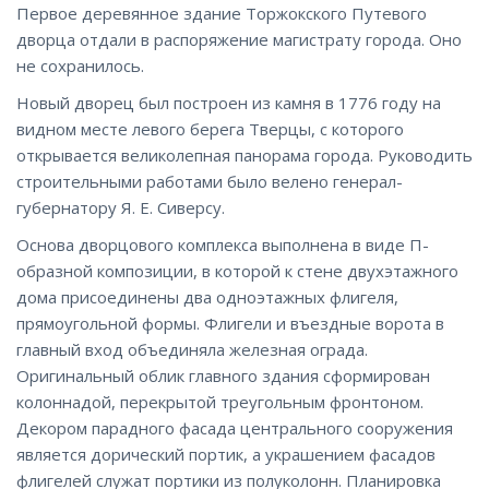
Первое деревянное здание Торжокского Путевого
дворца отдали в распоряжение магистрату города. Оно
не сохранилось.
Новый дворец был построен из камня в 1776 году на
видном месте левого берега Тверцы, с которого
открывается великолепная панорама города. Руководить
строительными работами было велено генерал-
губернатору Я. Е. Сиверсу.
Основа дворцового комплекса выполнена в виде П-
образной композиции, в которой к стене двухэтажного
дома присоединены два одноэтажных флигеля,
прямоугольной формы. Флигели и въездные ворота в
главный вход объединяла железная ограда.
Оригинальный облик главного здания сформирован
колоннадой, перекрытой треугольным фронтоном.
Декором парадного фасада центрального сооружения
является дорический портик, а украшением фасадов
флигелей служат портики из полуколонн. Планировка