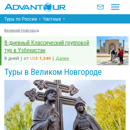
Туры по Росcии
•
Частные
•
Великий Новгород
8-дневный Классический групповой
тур в Узбекистан
8 дней | от
US$
1,240
|
Далее
Туры в Великом Новгороде