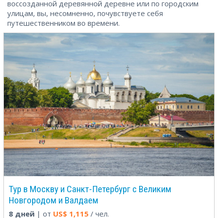
воссозданной деревянной деревне или по городским
улицам, вы, несомненно, почувствуете себя
путешественником во времени.
Тур в Москву и Санкт-Петербург с Великим
Новгородом и Валдаем
8 дней
| от
US$
1,115
/ чел.