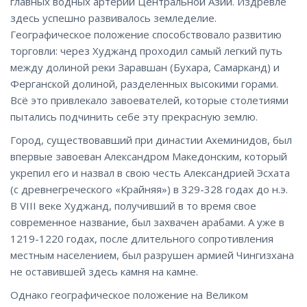
главных водных артерий Центральной Азии. Издревле
здесь успешно развивалось земледелие.
Географическое положение способствовало развитию
торговли: через Худжанд проходил самый легкий путь
между долиной реки Заравшан (Бухара, Самарканд) и
Ферганской долиной, разделенных высокими горами.
Всё это привлекало завоевателей, которые столетиями
пытались подчинить себе эту прекрасную землю.
Город, существовавший при династии Ахеминидов, был
впервые завоеван Александром Македонским, который
укрепил его и назвал в свою честь Александрией Эсхата
(с древнегреческого «Крайняя») в 329-328 годах до н.э.
В VIII веке Худжанд, получивший в то время свое
современное название, был захвачен арабами. А уже в
1219-1220 годах, после длительного сопротивления
местным населением, был разрушен армией Чингизхана
не оставившей здесь камня на камне.
Однако географическое положение на Великом