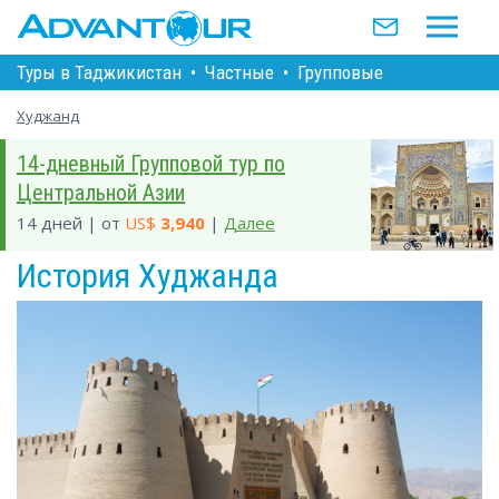
Туры в Таджикистан
•
Частные
•
Групповые
Худжанд
14-дневный Групповой тур по
Центральной Азии
14 дней | от
US$
3,940
|
Далее
История Худжанда