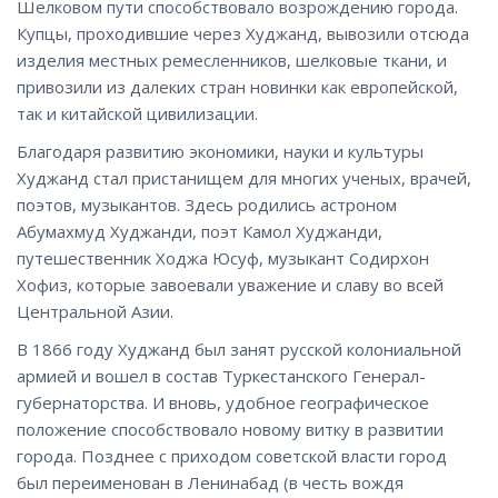
Шелковом пути способствовало возрождению города.
Купцы, проходившие через Худжанд, вывозили отсюда
изделия местных ремесленников, шелковые ткани, и
привозили из далеких стран новинки как европейской,
так и китайской цивилизации.
Благодаря развитию экономики, науки и культуры
Худжанд стал пристанищем для многих ученых, врачей,
поэтов, музыкантов. Здесь родились астроном
Абумахмуд Худжанди, поэт Камол Худжанди,
путешественник Ходжа Юсуф, музыкант Содирхон
Хофиз, которые завоевали уважение и славу во всей
Центральной Азии.
В 1866 году Худжанд был занят русской колониальной
армией и вошел в состав Туркестанского Генерал-
губернаторства. И вновь, удобное географическое
положение способствовало новому витку в развитии
города. Позднее с приходом советской власти город
был переименован в Ленинабад (в честь вождя