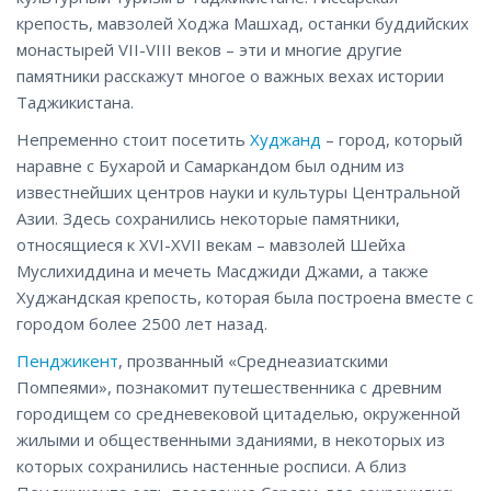
крепость, мавзолей Ходжа Машхад, останки буддийских
монастырей VII-VIII веков – эти и многие другие
памятники расскажут многое о важных вехах истории
Таджикистана.
Непременно стоит посетить
Худжанд
– город, который
наравне с Бухарой и Самаркандом был одним из
известнейших центров науки и культуры Центральной
Азии. Здесь сохранились некоторые памятники,
относящиеся к XVI-XVII векам – мавзолей Шейха
Муслихиддина и мечеть Масджиди Джами, а также
Худжандская крепость, которая была построена вместе с
городом более 2500 лет назад.
Пенджикент
, прозванный «Среднеазиатскими
Помпеями», познакомит путешественника с древним
городищем со средневековой цитаделью, окруженной
жилыми и общественными зданиями, в некоторых из
которых сохранились настенные росписи. А близ