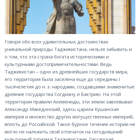
Говоря обо всех удивительных достоинствах
уникальной природы Таджикистана, нельзя забывать и
о том, что эта страна богата историческими и
культурными достопримечательностями. Ведь
Таджикистан – одно из древнейших государств мира,
его территория была заселена еще до середины I
тысячелетия до н. э. народами, создавшими знаменитые
древние государства Согдиану и Бактрию. На этой
территории правили Ахемениды, эти земли завоевывал
Александр Македонский, здесь царила Кушанская
империя и множество других могущественных империй,
вплоть до Российской. Такое бурное течение истории не
могло не наложить свой отпечаток на сегодняшний
культурный туризм в Таджикистане. Гиссарская