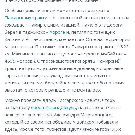
Особым приключением может стать поездка по
Памирскому тракту
– высокогорной автодороге, которая
связывает Памир с цивилизацией. Начало эта дорога
берет в таджикском
Хороге
и, петляя по границе с
Китаем и Афганистаном, кончается в Оше на территории
Кыргызстана. Протяженность Памирского тракта – 1325
км. Максимальная высота дороги – перевал Ак-Байтал –
4655 метров.). Отправившегося покорять Памирский
тракт, на пути ждут живописные долины, колоритные
горные селения, где уклад жизни и традиции не
меняются веками, бескрайнее звездное небо на таких
высотах, о которых раньше и не мечталось.
Можно проехать вдоль Гиссарского хребта, чтобы
оказаться у
озера Искандеркуль
, названного в честь
великого завоевателя Александра Македонского,
который со своим непобедимым войском побывал и
здесь. Кроме того, туристов ждут Фанские горы и их