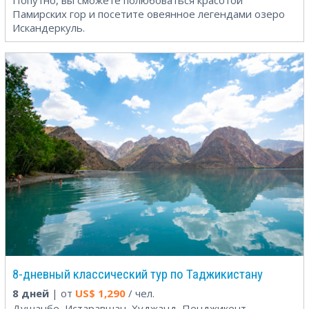
Попутно, вы сможете полюбоваться красотой
Памирских гор и посетите овеянное легендами озеро
Искандеркуль.
8-дневный классический тур по Таджикистану
8 дней
| от
US$
1,290
/ чел.
Душанбе, Истаравшан, Худжанд, Пенджикент,