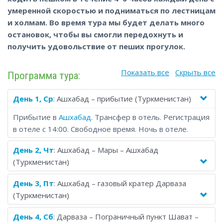
Дарваза. Узбекистан, известный своими объектами
умеренной скоростью и подниматься по лестницам
Всемирного наследия ЮНЕСКО, подарит вам
и холмам. Во время тура мы будет делать много
путешествие от крепости Ичан-Кала в Хиве и Ансамбля
остановок, чтобы вы смогли передохнуть и
Пои-Калян в Бухаре, до площади Регистан в Самарканде -
получить удовольствие от пеших прогулок.
и это только основные моменты. Заканчивается тур в
Таджикистане осмотром руин Пенджикента, некогда
Показать все
Скрыть все
Программа тура:
оживленного торгового города, и посещением Семи озер.
Вы получите наилучшее соотношение цены и качества в
День 1, Ср
: Ашхабад – прибытие (Туркменистан)
своей поездке, выбрав групповой тур по Центральной
Азии, который позволит вам разделить расходы с
Прибытие в
Ашхабад
. Трансфер в отель. Регистрация
группой туристов-единомышленников со всего мира.
в отеле с 14:00. Свободное время. Ночь в отеле.
День 2, Чт
: Ашхабад – Мары – Ашхабад
(Туркменистан)
День 3, Пт
: Ашхабад – газовый кратер Дарваза
(Туркменистан)
День 4, Сб
: Дарваза – Пограничный пункт Шават –