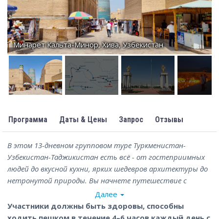
Минарет Кальта-Минор, Хива, Узбекистан
Программа
Даты & Цены
Запрос
Отзывы
В этом 13-дневном групповом туре Туркменистан-
Узбекистан-Таджикистан есть всё - от гостеприимных
людей до вкусной кухни, ярких шедевров архитектуры до
нетронутой природы. Вы начнете путешествие с
Туркменистана, с современного Ашхабада и древнего
Далее
Мерва, некогда центра торговли и ремесел, а также
Участники должны быть здоровы, способны
проведете ночь в пустыне рядом с газовым кратером
ходить пешком в течение 4–6 часов каждый день с