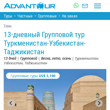
Туры
•
Частные
•
Групповые
•
На заказ
Туры
13-дневный Групповой тур
Туркменистан-Узбекистан-
Таджикистан
13 дней
|
Групповой
|
Весна, лето, осень
| Туркменистан,
Узбекистан, Таджикистан
Групповые туры
US$
3,190