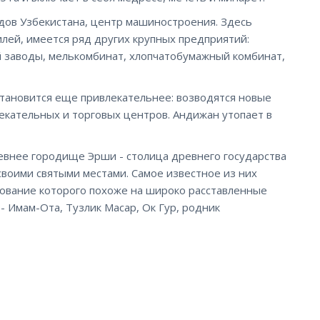
дов Узбекистана, центр машиностроения. Здесь
илей, имеется ряд других крупных предприятий:
 заводы, мелькомбинат, хлопчатобумажный комбинат,
становится еще привлекательнее: возводятся новые
екательных и торговых центров. Андижан утопает в
евнее городище Эрши - столица древнего государства
своими святыми местами. Самое известное из них
ование которого похоже на широко расставленные
 - Имам-Ота, Тузлик Масар, Ок Гур, родник