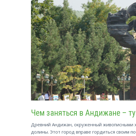
Чем заняться в Андижане – т
Древний Андижан, окруженный живописными хо
долины. Этот город вправе гордиться своим по