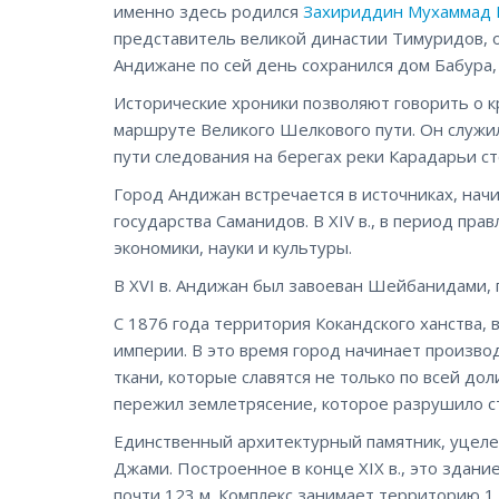
именно здесь родился
Захириддин Мухаммад 
представитель великой династии Тимуридов, 
Андижане по сей день сохранился дом Бабура,
Исторические хроники позволяют говорить о к
маршруте Великого Шелкового пути. Он служи
пути следования на берегах реки Карадарьи ст
Город Андижан встречается в источниках, начина
государства Саманидов. В XIV в., в период пр
экономики, науки и культуры.
В XVI в. Андижан был завоеван Шейбанидами, 
С 1876 года территория Кокандского ханства, в
империи. В это время город начинает произв
ткани, которые славятся не только по всей до
пережил землетрясение, которое разрушило с
Единственный архитектурный памятник, уцеле
Джами. Построенное в конце XIX в., это здани
почти 123 м. Комплекс занимает территорию 1,