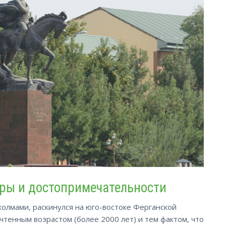
уры и достопримечательности
лмами, раскинулся на юго-востоке Ферганской
чтенным возрастом (более 2000 лет) и тем фактом, что