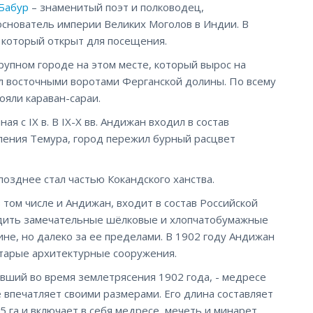
Бабур
– знаменитый поэт и полководец,
основатель империи Великих Моголов в Индии. В
 который открыт для посещения.
рупном городе на этом месте, который вырос на
л восточными воротами Ферганской долины. По всему
ояли караван-сараи.
я с IX в. В IX-X вв. Андижан входил в состав
авления Темура, город пережил бурный расцвет
позднее стал частью Кокандского ханства.
 том числе и Андижан, входит в состав Российской
одить замечательные шёлковые и хлопчатобумажные
лине, но далеко за ее пределами. В 1902 году Андижан
тарые архитектурные сооружения.
вший во время землетрясения 1902 года, - медресе
е впечатляет своими размерами. Его длина составляет
5 га и включает в себя медресе, мечеть и минарет.