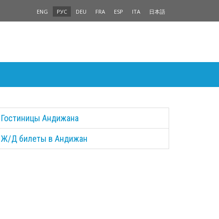
ENG
РУС
DEU
FRA
ESP
ITA
日本語
Гостиницы Андижана
Ж/Д билеты в Андижан