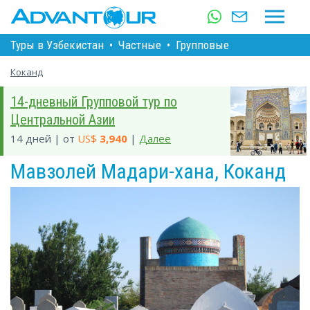
Туры в Узбекистан
•
Частные
•
Групповые
Коканд
14-дневный Групповой тур по
Центральной Азии
14 дней | от
US$
3,940
|
Далее
Мавзолей Мадари-хана, Коканд