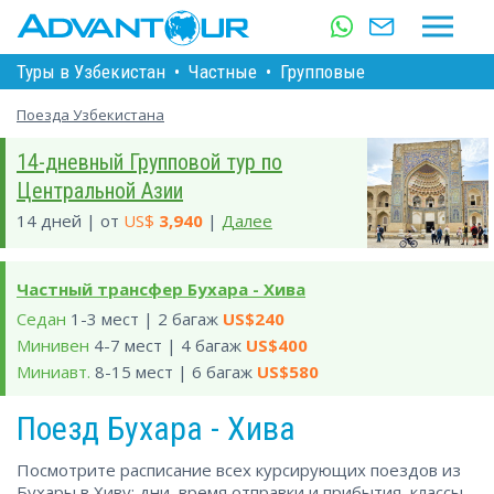
Туры в Узбекистан
•
Частные
•
Групповые
Поезда Узбекистана
14-дневный Групповой тур по
Центральной Азии
14 дней | от
US$
3,940
|
Далее
Частный трансфер Бухара - Хива
Седан
1-3 мест | 2 багаж
US$240
Минивен
4-7 мест | 4 багаж
US$400
Миниавт.
8-15 мест | 6 багаж
US$580
Поезд Бухара - Хива
Посмотрите расписание всех курсирующих поездов из
Бухары в Хиву: дни, время отправки и прибытия, классы