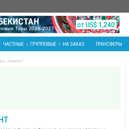
ЧАСТНЫЕ
ГРУППОВЫЕ
НА ЗАКАЗ
ТРАНСФЕРЫ
-
/
/
ра - Ташкент
нт