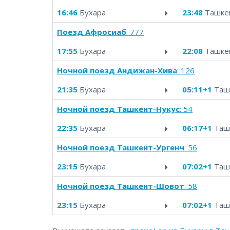
16:46
Бухара
23:48
Ташке
Поезд Афросиаб
: 777
17:55
Бухара
22:08
Ташке
Ночной поезд Андижан-Хива
: 126
21:35
Бухара
05:11+1
Таш
Ночной поезд Ташкент-Нукус
: 54
22:35
Бухара
06:17+1
Таш
Ночной поезд Ташкент-Ургенч
: 56
23:15
Бухара
07:02+1
Таш
Ночной поезд Ташкент-Шовот
: 58
23:15
Бухара
07:02+1
Таш