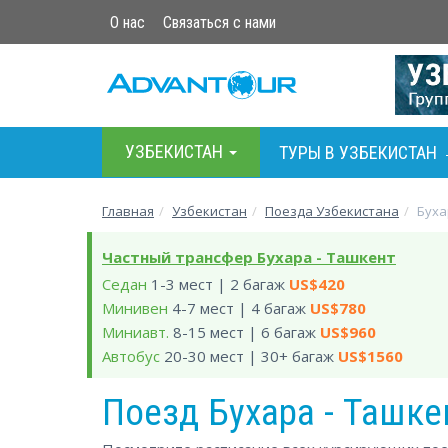
О нас
Связаться с нами
УЗБЕКИСТАН
ТУРЫ В УЗБЕКИСТАН
Главная
Узбекистан
Поезда Узбекистана
Буха
Частный трансфер Бухара - Ташкент
Седан
1-3 мест | 2 багаж
US$420
Минивен
4-7 мест | 4 багаж
US$780
Миниавт.
8-15 мест | 6 багаж
US$960
Автобус
20-30 мест | 30+ багаж
US$1560
Поезд Бухара - Ташке