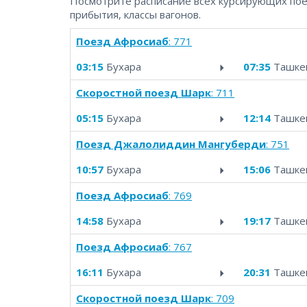
Посмотрите расписание всех курсирующих поез
прибытия, классы вагонов.
Поезд Афросиаб
: 771
03:15
Бухара
07:35
Ташке
Cкоростной поезд Шарк
: 711
05:15
Бухара
12:14
Ташке
Поезд Джалолиддин Мангуберди
: 751
10:57
Бухара
15:06
Ташке
Поезд Афросиаб
: 769
14:58
Бухара
19:17
Ташке
Поезд Афросиаб
: 767
16:11
Бухара
20:31
Ташке
Cкоростной поезд Шарк
: 709