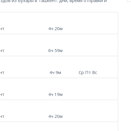
дов из Бухары в Ташкент: дни, время отправки и
нт
4ч 20м
нт
6ч 59м
нт
4ч 9м
Ср Пт Вс
нт
4ч 19м
нт
4ч 20м