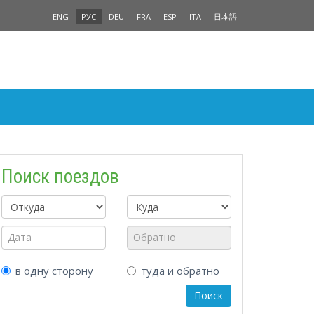
ENG
РУС
DEU
FRA
ESP
ITA
日本語
Поиск поездов
в одну сторону
туда и обратно