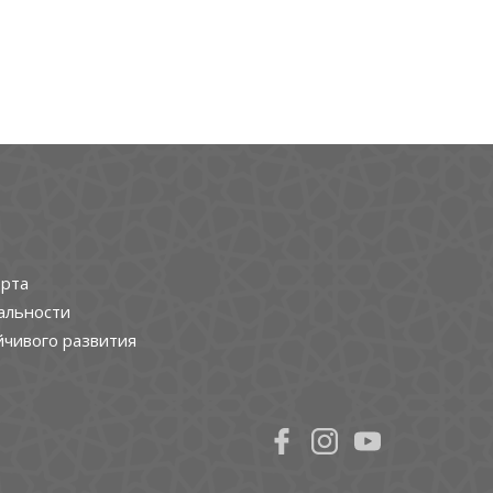
рта
альности
йчивого развития