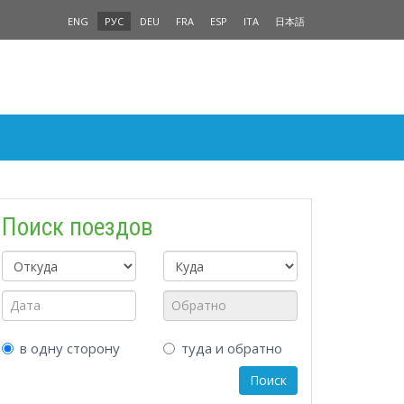
ENG
РУС
DEU
FRA
ESP
ITA
日本語
Поиск поездов
в одну сторону
туда и обратно