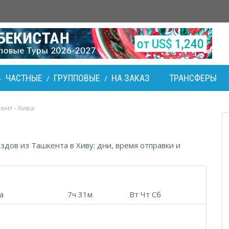
ЧАСТНЫЕ
ГРУППОВЫЕ
НА ЗАКАЗ
ТРАНСФЕРЫ
-
/
/
ент - Хива
дов из Ташкента в Хиву: дни, время отправки и
а
7ч 31м
Вт Чт Сб