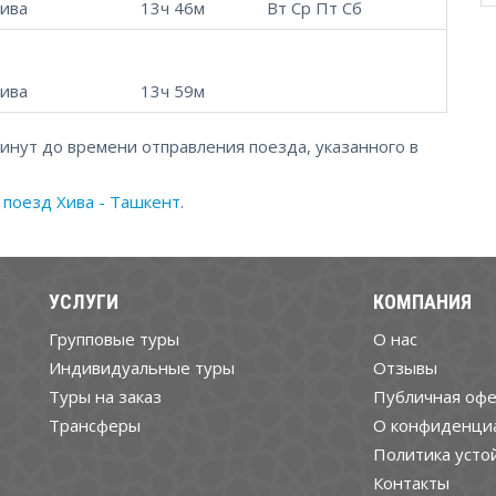
ива
13ч 46м
Вт Ср Пт Сб
ива
13ч 59м
минут до времени отправления поезда, указанного в
а
поезд Хива - Ташкент
.
УСЛУГИ
КОМПАНИЯ
Групповые туры
О нас
Индивидуальные туры
Отзывы
Туры на заказ
Публичная офе
Трансферы
О конфиденци
Политика усто
Контакты