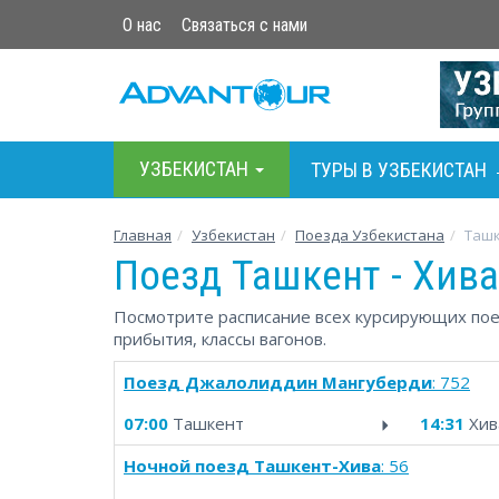
О нас
Связаться с нами
УЗБЕКИСТАН
ТУРЫ В УЗБЕКИСТАН
Главная
Узбекистан
Поезда Узбекистана
Ташк
Поезд Ташкент - Хива
Посмотрите расписание всех курсирующих поез
прибытия, классы вагонов.
Поезд Джалолиддин Мангуберди
: 752
07:00
Ташкент
14:31
Хив
Ночной поезд Ташкент-Хива
: 56