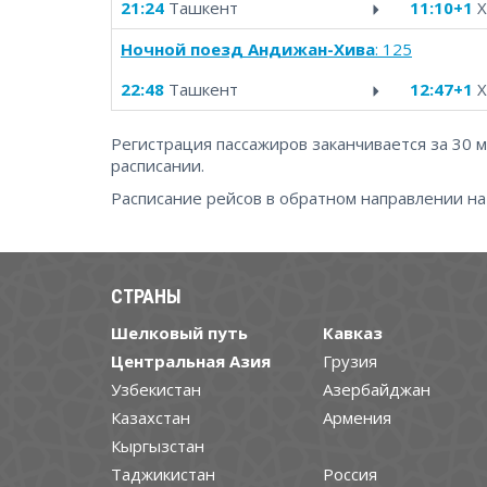
21:24
Ташкент
11:10+1
Х
Ночной поезд Андижан-Хива
: 125
22:48
Ташкент
12:47+1
Х
Регистрация пассажиров заканчивается за 30 
расписании.
Расписание рейсов в обратном направлении н
СТРАНЫ
Шелковый путь
Кавказ
Центральная Азия
Грузия
Узбекистан
Азербайджан
Казахстан
Армения
Кыргызстан
Таджикистан
Россия