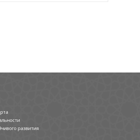
рта
альности
йчивого развития