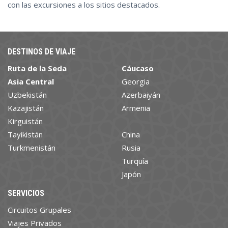
con las excursiones a los sitios destacados.
DESTINOS DE VIAJE
Ruta de la Seda
Cáucaso
Asia Central
Georgia
Uzbekistán
Azerbaiyán
Kazajistán
Armenia
Kirguistán
Tayikistán
China
Turkmenistán
Rusia
Turquía
Japón
SERVICIOS
Circuitos Grupales
Viajes Privados