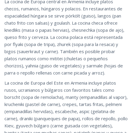
La cocina de Europa central en Armenia incluye platos
checos, rumanos, húngaros y polacos. En restaurantes de
espacialidad húngara se sirve pörkölt (guiso), langos (pan
chato frito con salsas) y goulash. La cocina checa ofrece
knedliks (masa o papas hervias), chesnechka (sopa de ajo),
queso frito y cerveza. La cocina polaca está representada
por flyaki (sopa de tripa), zhurek (sopa para la resaca) y
bigos (sauerkraut y carne). También es posible probar
platos rumanos como mititei (chuletas o pequeños
chorizos), yahnia (guiso de vegetales) y sarmale (hojas de
parra o repollo rellenas con carne picada y arroz).
La cocina de Europa del Este en Armenia incluye platos
rusos, ucranianos y búlgaros con favoritos tales como
borscht (sopa de remolacha), manty (empanadillas al vapor),
krucheniki (pastel de carne), crepes, tartas fritas, pelmeni
(empanadillas hervidas), escabeche, aspic (gelatina de
carne), draniki (panqueques de papa), rollos de repollo, pollo
Kiev, gyuvech búlgaro (carne guisada con vegetales),
banitsa (tarta con muchas capas), patatnik (papas y queso a