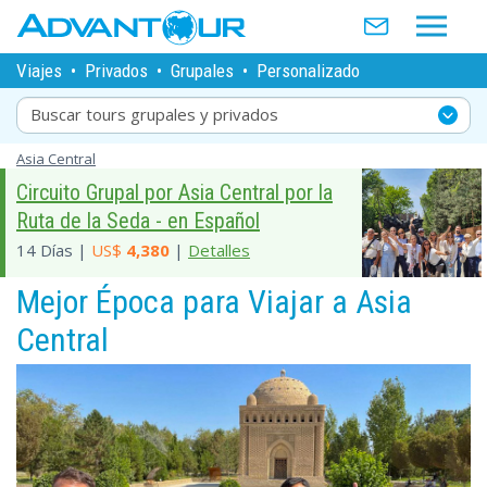
Viajes
•
Privados
•
Grupales
•
Personalizado
Buscar tours grupales y privados
Asia Central
Circuito Grupal por Asia Central por la
Ruta de la Seda - en Español
14 Días |
US$
4,380
|
Detalles
Mejor Época para Viajar a Asia
Central