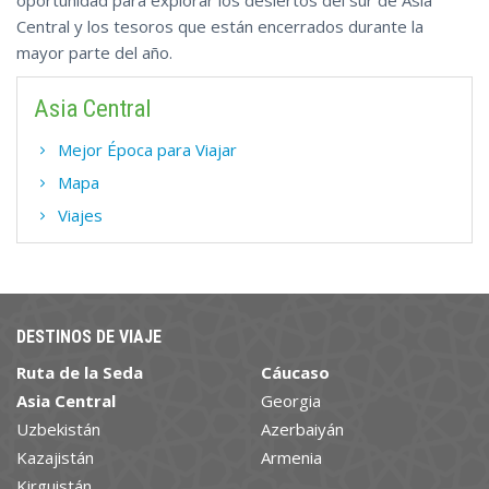
oportunidad para explorar los desiertos del sur de Asia
Central y los tesoros que están encerrados durante la
mayor parte del año.
Asia Central
Mejor Época para Viajar
Mapa
Viajes
DESTINOS DE VIAJE
Ruta de la Seda
Cáucaso
Asia Central
Georgia
Uzbekistán
Azerbaiyán
Kazajistán
Armenia
Kirguistán