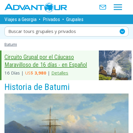
Viajes a Georgia
•
Privados
•
Grupales
Buscar tours grupales y privados
Batumi
Circuito Grupal por el Cáucaso
Maravilloso de 16 días - en Español
16 Días |
US$
3,980
|
Detalles
Historia de Batumi