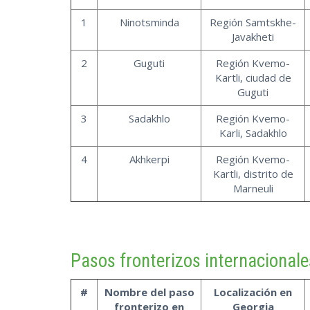
1
Ninotsminda
Región Samtskhe-
Javakheti
2
Guguti
Región Kvemo-
Kartli, ciudad de
Guguti
3
Sadakhlo
Región Kvemo-
Karli, Sadakhlo
4
Akhkerpi
Región Kvemo-
Kartli, distrito de
Marneuli
Pasos fronterizos internacionale
#
Nombre del paso
Localización en
fronterizo en
Georgia