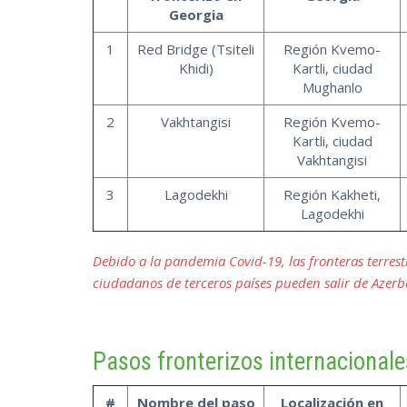
Georgia
1
Red Bridge (Tsiteli
Región Kvemo-
Khidi)
Kartli, ciudad
Mughanlo
2
Vakhtangisi
Región Kvemo-
Kartli, ciudad
Vakhtangisi
3
Lagodekhi
Región Kakheti,
Lagodekhi
Debido a la pandemia Covid-19, las fronteras terre
ciudadanos de terceros países pueden salir de Azerba
Pasos fronterizos internacionale
#
Nombre del paso
Localización en