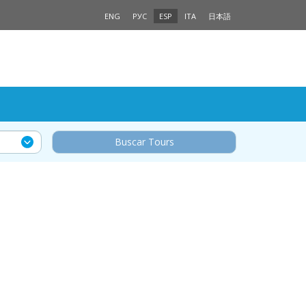
ENG
РУС
ESP
ITA
日本語
Buscar Tours