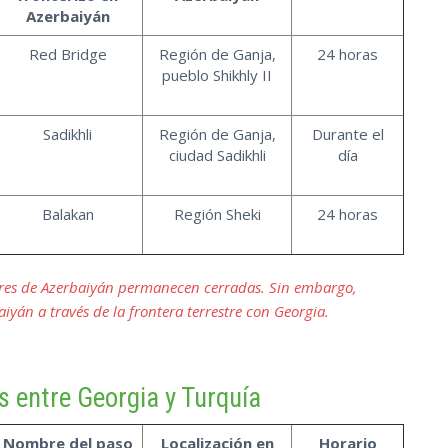
Azerbaiyán
Red Bridge
Región de Ganja,
24 horas
pueblo Shikhly II
Sadikhli
Región de Ganja,
Durante el
ciudad Sadikhli
día
Balakan
Región Sheki
24 horas
stres de Azerbaiyán permanecen cerradas. Sin embargo,
iyán a través de la frontera terrestre con Georgia.
s entre Georgia y Turquía
Nombre del paso
Localización en
Horario