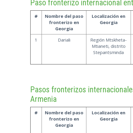
Paso fronterizo internacional en
#
Nombre del paso
Localización en
fronterizo en
Georgia
Georgia
1
Dariali
Región Mtskheta-
Mtianeti, distrito
Stepantsminda
Pasos fronterizos internacionale
Armenia
#
Nombre del paso
Localización en
fronterizo en
Georgia
Georgia