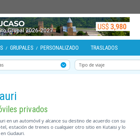
OS
GRUPALES
PERSONALIZADO
TRASLADOS
/
/
auri
óviles privados
ri en un automóvil y alcance su destino de acuerdo con su
l, estación de trenes o cualquier otro sitio en Kutaisi y lo
en Gudauri.