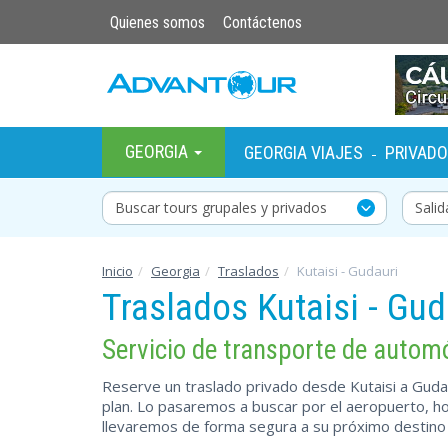
Quienes somos
Contáctenos
GEORGIA
GEORGIA VIAJES
PRIVAD
-
Buscar tours grupales y privados
Inicio
Georgia
Traslados
Kutaisi - Gudauri
Traslados Kutaisi - Gud
Servicio de transporte de autom
Reserve un traslado privado desde Kutaisi a Gudau
plan. Lo pasaremos a buscar por el aeropuerto, hote
llevaremos de forma segura a su próximo destino 