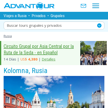
Viajes a Rusia
•
Privados
•
Grupales
Buscar tours grupales y privados
Rusia
Circuito Grupal por Asia Central por la
Ruta de la Seda - en Español
14 Días |
US$
4,380
|
Detalles
Kolomna, Rusia