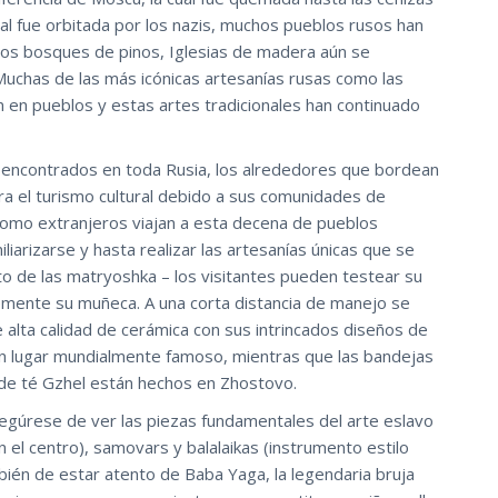
al fue orbitada por los nazis, muchos pueblos rusos han
sos bosques de pinos, Iglesias de madera aún se
 Muchas de las más icónicas artesanías rusas como las
n en pueblos y estas artes tradicionales han continuado
 encontrados en toda Rusia, los alrededores que bordean
ra el turismo cultural debido a sus comunidades de
 como extranjeros viajan a esta decena de pueblos
arizarse y hasta realizar las artesanías únicas que se
nto de las matryoshka – los visitantes pueden testear su
temente su muñeca. A una corta distancia de manejo se
 alta calidad de cerámica con sus intrincados diseños de
 un lugar mundialmente famoso, mientras que las bandejas
 de té Gzhel están hechos en Zhostovo.
asegúrese de ver las piezas fundamentales del arte eslavo
 el centro), samovars y balalaikas (instrumento estilo
bién de estar atento de Baba Yaga, la legendaria bruja