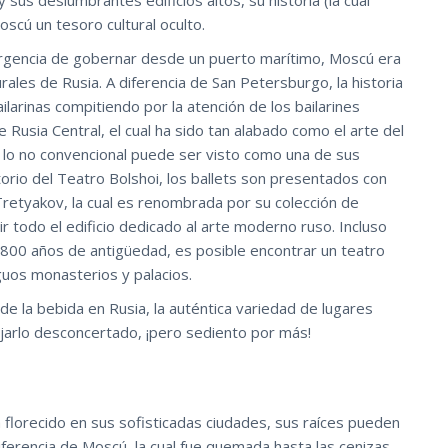
sus deslumbrantes edificios altos, su historia (la cual
cú un tesoro cultural oculto.
urgencia de gobernar desde un puerto marítimo, Moscú era
urales de Rusia. A diferencia de San Petersburgo, la historia
ilarinas compitiendo por la atención de los bailarines
 Rusia Central, el cual ha sido tan alabado como el arte del
r lo no convencional puede ser visto como una de sus
itorio del Teatro Bolshoi, los ballets son presentados con
retyakov, la cual es renombrada por su colección de
ir todo el edificio dedicado al arte moderno ruso. Incluso
 800 años de antigüedad, es posible encontrar un teatro
guos monasterios y palacios.
 de la bebida en Rusia, la auténtica variedad de lugares
ejarlo desconcertado, ¡pero sediento por más!
 florecido en sus sofisticadas ciudades, sus raíces pueden
iferencia de Moscú, la cual fue quemada hasta las cenizas