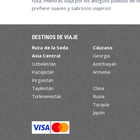
rusa, mientras viaja por los antiguos pueblos de R
prefiere suaves y sabrosos viajeros!
DESTINOS DE VIAJE
Ruta de la Seda
Cáucaso
Asia Central
Georgia
Uzbekistán
Azerbaiyán
Kazajistán
Armenia
Kirguistán
Tayikistán
China
Turkmenistán
Rusia
Turquía
Japón