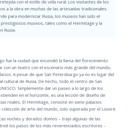
tejida con el estilo de vida rural. Los visitantes de los
s a la obra en muchas de las artesanías tradicionales.
de para modernizar Rusia, los museos han sido el
ás prestigiosos museos, tales como el Hermitage y la
n Rusia.
go fue la ciudad que encendió la llama del florecimiento
ntar con un teatro con el escenario más grande del mundo,
acios. A pesar de que San Petersburgo ya no es lugar del
l cultural de Rusia. De hecho, todo el centro de San
UNESCO. Simplemente dar un paseo a lo largo de los
xtienden en el horizonte, es una lección de diseño de
ias reales, El Hermitage, consiste en siete palacios
 colección de arte del mundo, solo superada por el Louvre.
ncas noches y dorados domos – trajo algunas de las
treé los pasos de los más reverenciados escritores -