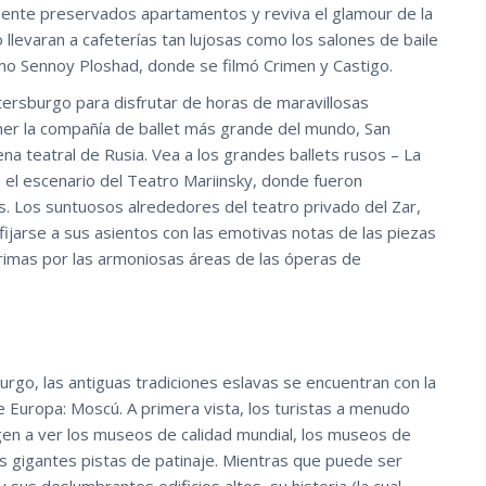
ente preservados apartamentos y reviva el glamour de la
 llevaran a cafeterías tan lujosas como los salones de baile
mo Sennoy Ploshad, donde se filmó Crimen y Castigo.
etersburgo para disfrutar de horas de maravillosas
ner la compañía de ballet más grande del mundo, San
na teatral de Rusia. Vea a los grandes ballets rusos – La
 el escenario del Teatro Mariinsky, donde fueron
. Los suntuosos alrededores del teatro privado del Zar,
ijarse a sus asientos con las emotivas notas de las piezas
grimas por las armoniosas áreas de las óperas de
rgo, las antiguas tradiciones eslavas se encuentran con la
 Europa: Moscú. A primera vista, los turistas a menudo
en a ver los museos de calidad mundial, los museos de
las gigantes pistas de patinaje. Mientras que puede ser