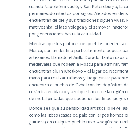
cuando Napoleón invadió, y San Petersburgo, la cu
permanecido intactos por siglos. Alejados en den
encuentran de pie y sus tradiciones siguen vivas.
matryoshka, el lazo vologda y el samovar, naciero
por generaciones hasta la actualidad.
Mientras que los pintorescos pueblos pueden ser
Moscú, son un destino particularmente popular pa
artesanos. Llamado el Anillo Dorado, tanto rusos
medievales que rodean a Moscú para admirar, famili
encuentran allí. In Khotkovo – el lugar de Nacimie
mano para realizar tallados y luego pintar pacien
encuentra el pueblo de Gzhel con los depósitos de
cerámica en blanco y azul que hacen de la región
de metal pintadas que sostienen los finos juegos
Donde sea que su sensibilidad artística lo lleve, 
como las izbas (casas de palo con largos hornos en
guitarra) en cualquier pueblo ruso. Asegúrese tam