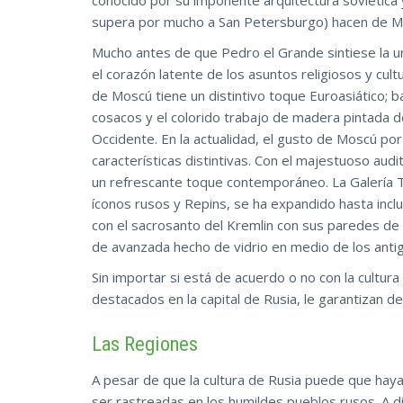
conocido por su imponente arquitectura soviética y 
supera por mucho a San Petersburgo) hacen de Mos
Mucho antes de que Pedro el Grande sintiese la 
el corazón latente de los asuntos religiosos y cult
de Moscú tiene un distintivo toque Euroasiático; ba
cosacos y el colorido trabajo de madera pintada de
Occidente. En la actualidad, el gusto de Moscú po
características distintivas. Con el majestuoso aud
un refrescante toque contemporáneo. La Galería T
íconos rusos y Repins, se ha expandido hasta inclu
con el sacrosanto del Kremlin con sus paredes de
de avanzada hecho de vidrio en medio de los anti
Sin importar si está de acuerdo o no con la cultura
destacados en la capital de Rusia, le garantizan d
Las Regiones
A pesar de que la cultura de Rusia puede que haya
ser rastreadas en los humildes pueblos rusos. A d