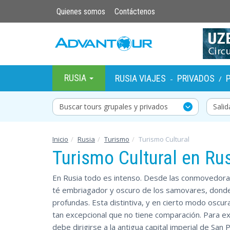
Quienes somos
Contáctenos
RUSIA
RUSIA VIAJES
PRIVADOS
-
/
Buscar tours grupales y privados
Inicio
Rusia
Turismo
Turismo Cultural
Turismo Cultural en Ru
En Rusia todo es intenso. Desde las conmovedoras
té embriagador y oscuro de los samovares, donde 
profundas. Esta distintiva, y en cierto modo oscur
tan excepcional que no tiene comparación. Para ex
debe dirigirse a la antigua capital imperial de Sa