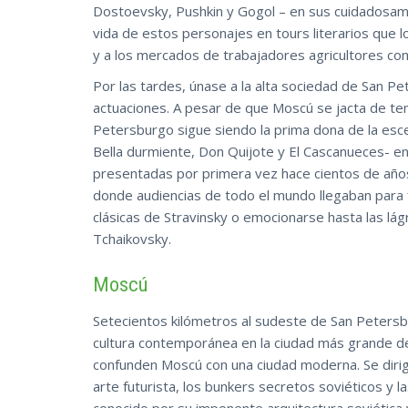
Dostoevsky, Pushkin y Gogol – en sus cuidadosam
vida de estos personajes en tours literarios que lo
y a los mercados de trabajadores agricultores co
Por las tardes, únase a la alta sociedad de San P
actuaciones. A pesar de que Moscú se jacta de te
Petersburgo sigue siendo la prima dona de la esce
Bella durmiente, Don Quijote y El Cascanueces- en
presentadas por primera vez hace cientos de años
donde audiencias de todo el mundo llegaban para f
clásicas de Stravinsky o emocionarse hasta las lá
Tchaikovsky.
Moscú
Setecientos kilómetros al sudeste de San Petersbu
cultura contemporánea en la ciudad más grande de
confunden Moscú con una ciudad moderna. Se dirig
arte futurista, los bunkers secretos soviéticos y 