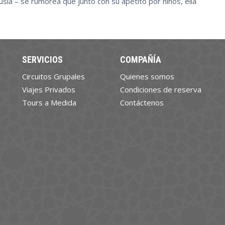
usia – se rumorea que junto con su apetito por niños, ella
SERVICIOS
COMPAÑÍA
Circuitos Grupales
Quienes somos
Viajes Privados
Condiciones de reserva
Tours a Medida
Contáctenos