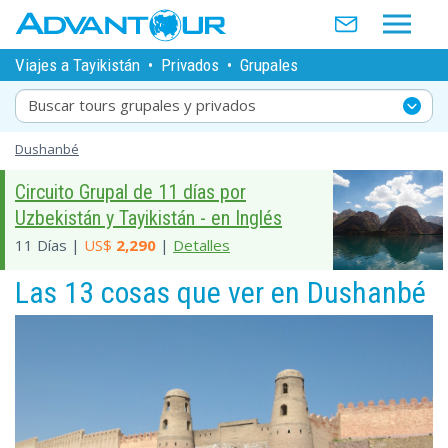
Viajes a Tayikistán
•
Privados
•
Grupales
Buscar tours grupales y privados
Dushanbé
Circuito Grupal de 11 días por
Uzbekistán y Tayikistán - en Inglés
11 Días |
US$
2,290
|
Detalles
Las 13 cosas que ver en Dushanbé