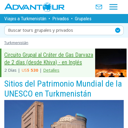
Viajes a Turkmenistán
•
Privados
•
Grupales
Buscar tours grupales y privados
Turkmenistán
Circuito Grupal al Cráter de Gas Darvaza
de 2 días (desde Khiva) - en Inglés
2 Días |
US$
530
|
Detalles
Sitios del Patrimonio Mundial de la
UNESCO en Turkmenistán