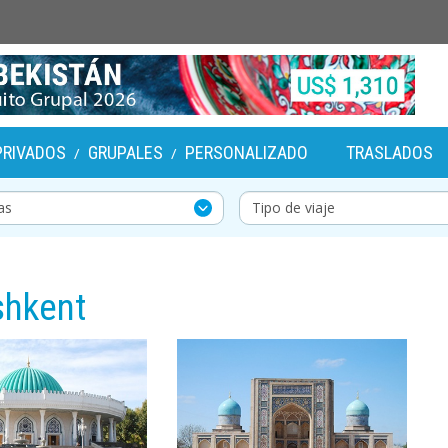
PRIVADOS
GRUPALES
PERSONALIZADO
TRASLADOS
/
/
shkent