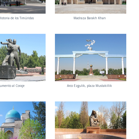
istoria de los Timúridas
Madraza Barakh Khan
mento al Coraje
Arco Ezgulik, plaza Mustakillik