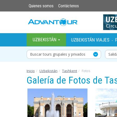
Quienes somos
Contáctenos
UZBEKISTÁN
UZBEKISTÁN VIAJES
-
Buscar tours grupales y privados
Inicio
Uzbekistán
Tashkent
Fotos
Galería de Fotos de Ta