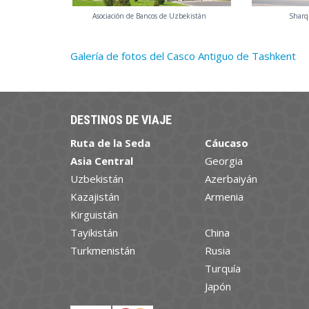
Asociación de Bancos de Uzbekistán
Sharq 
Galería de fotos del Casco Antiguo de Tashkent
DESTINOS DE VIAJE
Ruta de la Seda
Cáucaso
Asia Central
Georgia
Uzbekistán
Azerbaiyán
Kazajistán
Armenia
Kirguistán
Tayikistán
China
Turkmenistán
Rusia
Turquía
Japón