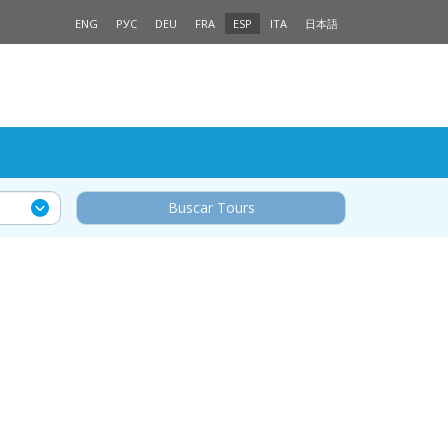
ENG
РУС
DEU
FRA
ESP
ITA
日本語
Buscar Tours