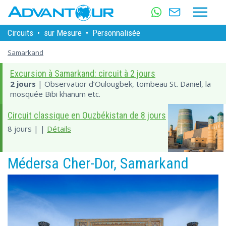
Circuits
•
sur Mesure
•
Personnalisée
Samarkand
Excursion à Samarkand: circuit à 2 jours
2 jours
| Observatior d’Oulougbek, tombeau St. Daniel, la
mosquée Bibi khanum etc.
Circuit classique en Ouzbékistan de 8 jours
8 jours | |
Détails
Médersa Cher-Dor, Samarkand