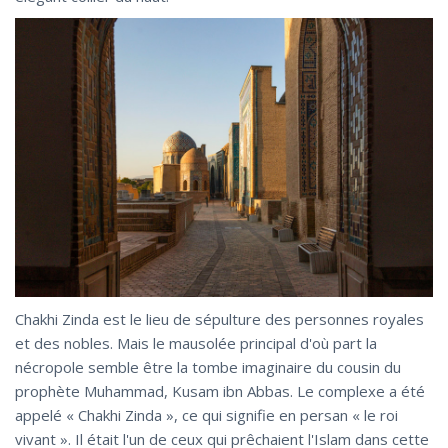
Chakhi Zinda est le lieu de sépulture des personnes royales
et des nobles. Mais le mausolée principal d'où part la
nécropole semble être la tombe imaginaire du cousin du
prophète Muhammad, Kusam ibn Abbas. Le complexe a été
appelé « Chakhi Zinda », ce qui signifie en persan « le roi
vivant ». Il était l'un de ceux qui prêchaient l'Islam dans cette