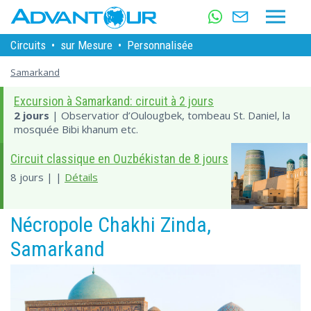
Circuits
•
sur Mesure
•
Personnalisée
Samarkand
Excursion à Samarkand: circuit à 2 jours
2 jours
| Observatior d’Oulougbek, tombeau St. Daniel, la
mosquée Bibi khanum etc.
Circuit classique en Ouzbékistan de 8 jours
8 jours | |
Détails
Nécropole Сhakhi Zinda,
Samarkand