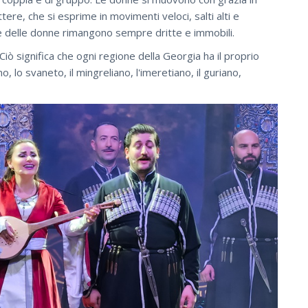
tere, che si esprime in movimenti veloci, salti alti e
he delle donne rimangono sempre dritte e immobili.
 Ciò significa che ogni regione della Georgia ha il proprio
no, lo svaneto, il mingreliano, l'imeretiano, il guriano,