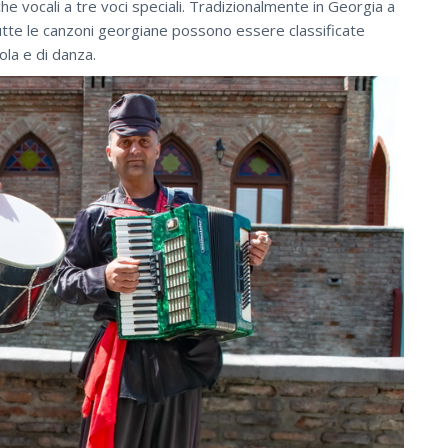
he vocali a tre voci speciali. Tradizionalmente in Georgia a
tutte le canzoni georgiane possono essere classificate
ola e di danza.