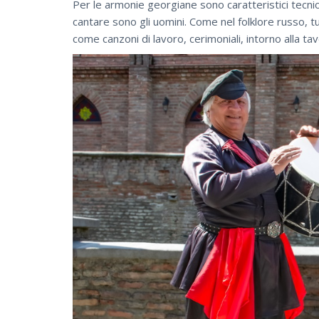
Per le armonie georgiane sono caratteristici tecnic
cantare sono gli uomini. Come nel folklore russo, 
come canzoni di lavoro, cerimoniali, intorno alla tav