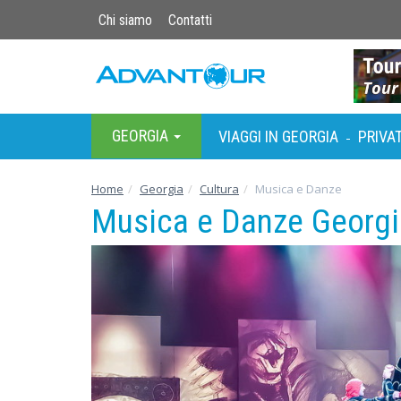
Chi siamo
Contatti
GEORGIA
VIAGGI IN GEORGIA
PRIVAT
-
Home
Georgia
Cultura
Musica e Danze
Musica e Danze Georg