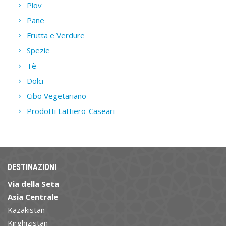
Plov
Pane
Frutta e Verdure
Spezie
Tè
Dolci
Cibo Vegetariano
Prodotti Lattiero-Caseari
DESTINAZIONI
Via della Seta
Asia Centrale
Kazakistan
Kirghizistan