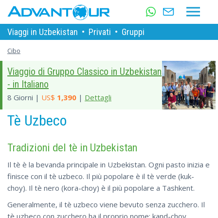
Viaggi in Uzbekistan
•
Privati
•
Gruppi
Cibo
Viaggio di Gruppo Classico in Uzbekistan
- in Italiano
8 Giorni |
US$
1,390
|
Dettagli
Tè Uzbeco
Tradizioni del tè in Uzbekistan
Il tè è la bevanda principale in Uzbekistan. Ogni pasto inizia e
finisce con il tè uzbeco. Il più popolare è il tè verde (kuk-
choy). Il tè nero (kora-choy) è il più popolare a Tashkent.
Generalmente, il tè uzbeco viene bevuto senza zucchero. Il
tè uzbeco con zucchero ha il proprio nome: kand-choy.