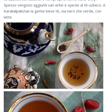
Spesso vengono aggiunti vari erbe e spezie al tè uzbeco. A
Karakalpakstan la gente beve tè, sia nero che verde, con
latte.