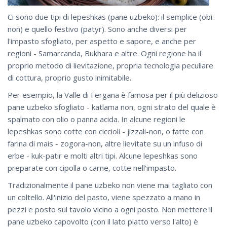
Ci sono due tipi di lepeshkas (pane uzbeko): il semplice (obi-
non) e quello festivo (patyr). Sono anche diversi per
l'impasto sfogliato, per aspetto e sapore, e anche per
regioni - Samarcanda, Bukhara e altre. Ogni regione ha il
proprio metodo di lievitazione, propria tecnologia peculiare
di cottura, proprio gusto inimitabile.
Per esempio, la Valle di Fergana è famosa per il più delizioso
pane uzbeko sfogliato - katlama non, ogni strato del quale è
spalmato con olio o panna acida. In alcune regioni le
lepeshkas sono cotte con ciccioli - jizzali-non, o fatte con
farina di mais - zogora-non, altre lievitate su un infuso di
erbe - kuk-patir e molti altri tipi. Alcune lepeshkas sono
preparate con cipolla o carne, cotte nell'impasto.
Tradizionalmente il pane uzbeko non viene mai tagliato con
un coltello. All'inizio del pasto, viene spezzato a mano in
pezzi e posto sul tavolo vicino a ogni posto. Non mettere il
pane uzbeko capovolto (con il lato piatto verso l'alto) è